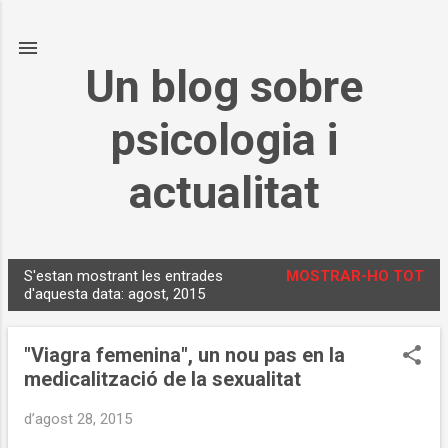
Salta al contingut principal
Un blog sobre
psicologia i
actualitat
S'estan mostrant les entrades
MOSTRAR-HO TOT
E
d'aquesta data: agost, 2015
n
t
"Viagra femenina", un nou pas en la
r
medicalització de la sexualitat
a
d
d’agost 28, 2015
e