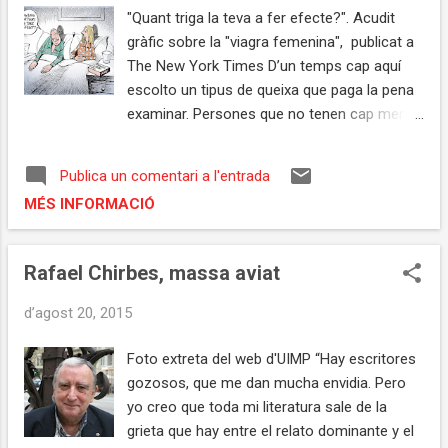
"Quant triga la teva a fer efecte?". Acudit
s
gràfic sobre la "viagra femenina", publicat a
The New York Times D’un temps cap aquí
escolto un tipus de queixa que paga la pena
examinar. Persones que no tenen cap mena
de contacte amb el món de la medicina o de
la psicologia clínica expressen
Publica un comentari a l'entrada
preocupacions respecte la seva sexualitat
MÉS INFORMACIÓ
en termes de diagnòstic psiquiàtric. Ja vénen
de casa amb una idea preconcebuda, tot
cercant remeis ràpids i fàcils per al “seu
Rafael Chirbes, massa aviat
trastorn”. De vegades, es culpabilitzen per no
poder “satisfer” les seves parelles, atès que
d’agost 20, 2015
no se senten prou motivades per a
mantenir-hi relacions. En algunes ocasions,
Foto extreta del web d'UIMP “Hay escritores
fins i tot es produeix el cas que un dels dos
gozosos, que me dan mucha envidia. Pero
pressiona l’altre perquè se suposa que té un
yo creo que toda mi literatura sale de la
problema greu i no fa res per solucionar-lo.
grieta que hay entre el relato dominante y el